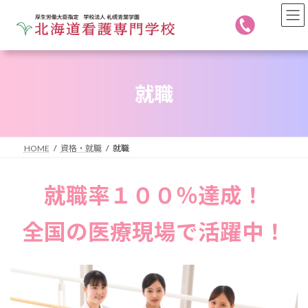
コ
ナ
ン
ビ
テ
ゲ
ン
ー
ツ
シ
へ
ョ
就職
ス
ン
キ
に
ッ
移
プ
動
HOME
資格・就職
就職
就職率１００％達成！
全国の医療現場で活躍中！