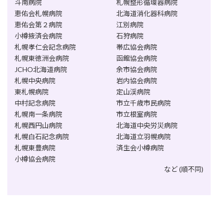
斗南病院
札幌整形循環器病院
恵佑会札幌病院
北海道消化器科病院
恵佑会第２病院
江別病院
小樽掖済会病院
石狩病院
札幌孝仁会記念病院
帯広協会病院
札幌東徳洲会病院
函館協会病院
JCHO北海道病院
余市協会病院
札幌中央病院
岩内協会病院
東札幌病院
定山渓病院
中村記念病院
市立千歳市民病院
札幌南一条病院
市立根室病院
札幌西円山病院
北海道中央労災病院
札幌白石記念病院
北海道立羽幌病院
札幌東豊病院
済生会小樽病院
小樽協会病院
など (順不同)