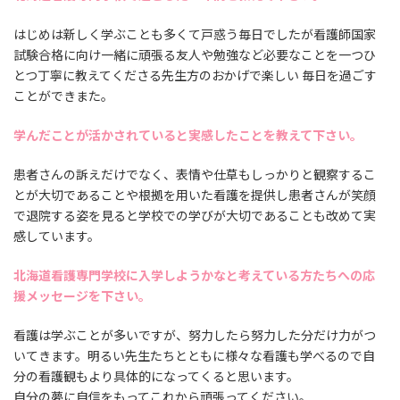
はじめは新しく学ぶことも多くて戸惑う毎日でしたが看護師国家
試験合格に向け一緒に頑張る友人や勉強など必要なことを一つひ
とつ丁寧に教えてくださる先生方のおかげで楽しい 毎日を過ごす
ことができまた。
学んだことが活かされていると実感したことを教えて下さい。
患者さんの訴えだけでなく、表情や仕草もしっかりと観察するこ
とが大切であることや根拠を用いた看護を提供し患者さんが笑顔
で退院する姿を見ると学校での学びが大切であることも改めて実
感しています。
北海道看護専門学校に入学しようかなと考えている方たちへの応
援メッセージを下さい。
看護は学ぶことが多いですが、努力したら努力した分だけ力がつ
いてきます。明るい先生たちとともに様々な看護も学べるので自
分の看護観もより具体的になってくると思います。
自分の夢に自信をもってこれから頑張ってください。