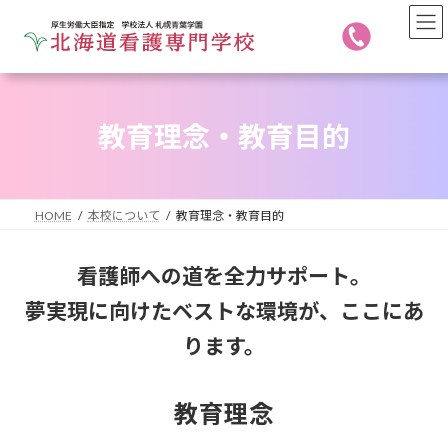
コ
ナ
ン
ビ
テ
ゲ
ン
ー
ツ
シ
へ
ョ
教育理念・教育目的
ス
ン
キ
に
ッ
移
プ
動
HOME
本校について
教育理念・教育目的
看護師への道を全力サポート。
夢実現に向けたベストな環境が、ここにあ
ります。
教育理念