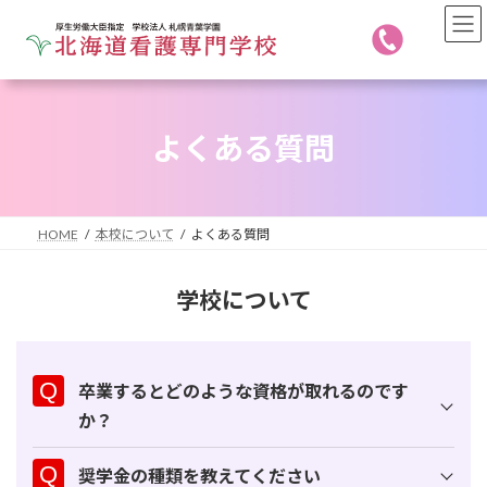
コ
ナ
ン
ビ
テ
ゲ
ン
ー
ツ
シ
へ
ョ
よくある質問
ス
ン
キ
に
ッ
移
プ
動
HOME
本校について
よくある質問
学校について
卒業するとどのような資格が取れるのです
か？
奨学金の種類を教えてください