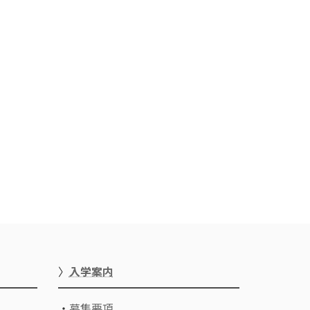
〉
入学案内
・
募集要項