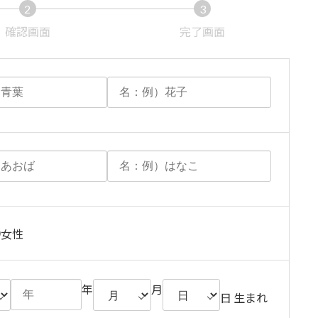
2
3
現
現
確認画面
完了画面
在
在
表
表
示
示
さ
さ
れ
れ
て
て
い
い
る
る
画
画
面
面
で
で
女性
す。
す。
年
月
日 生まれ