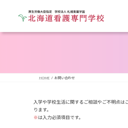
コ
ナ
ン
ビ
テ
ゲ
ン
ー
ツ
シ
へ
ョ
ス
ン
キ
に
ッ
移
プ
動
HOME
お問い合わせ
入学や学校生活に関するご相談やご不明点は
ります。
※
は入力必須項目です。