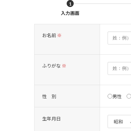
1
現
入力画面
在
表
示
お名前
※
さ
れ
て
い
ふりがな
※
る
画
面
で
性 別
男性
す。
生年月日