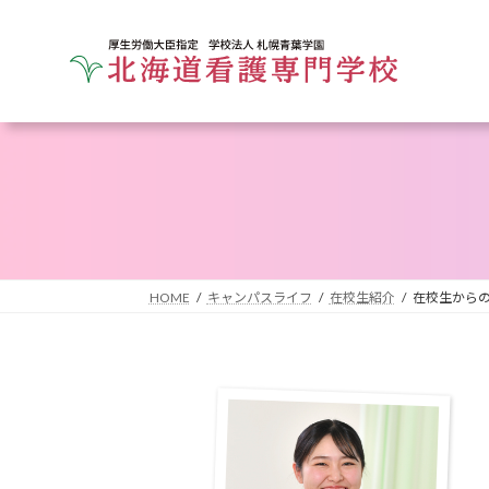
コ
ナ
ン
ビ
テ
ゲ
ン
ー
ツ
シ
へ
ョ
ス
ン
キ
に
ッ
移
プ
動
HOME
キャンパスライフ
在校生紹介
在校生から