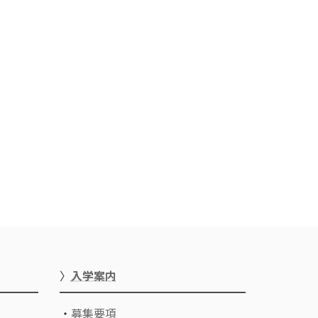
〉
入学案内
・
募集要項