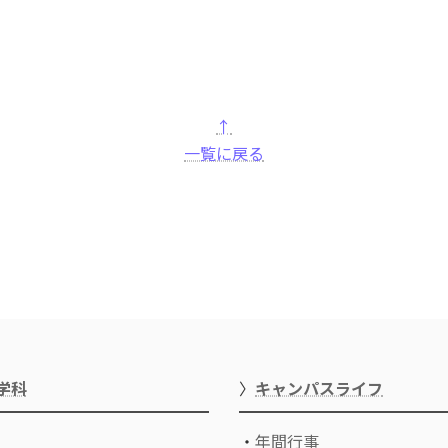
↑
一覧に戻る
学科
〉
キャンパスライフ
・
年間行事