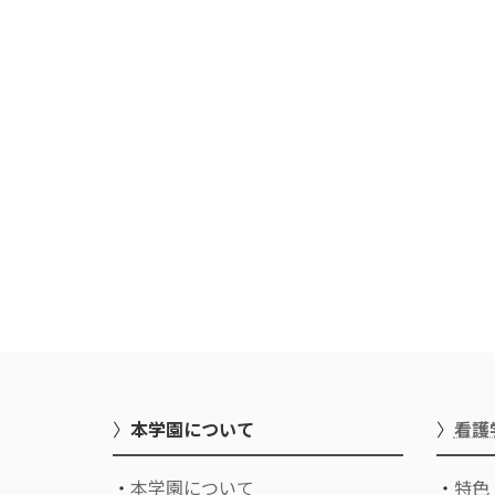
〉
本学園について
〉
看護
・
本学園について
・
特色