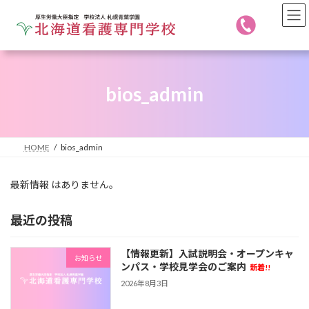
コ
ナ
ン
ビ
テ
ゲ
ン
ー
ツ
シ
へ
ョ
bios_admin
ス
ン
キ
に
ッ
移
プ
動
HOME
bios_admin
最新情報 はありません。
最近の投稿
【情報更新】入試説明会・オープンキャ
お知らせ
ンパス・学校見学会のご案内
新着!!
2026年8月3日